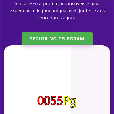
tem acesso a promoções incríveis e uma
experiência de jogo inigualável. Junte-se aos
vencedores agora!
SEGUIR NO TELEGRAM