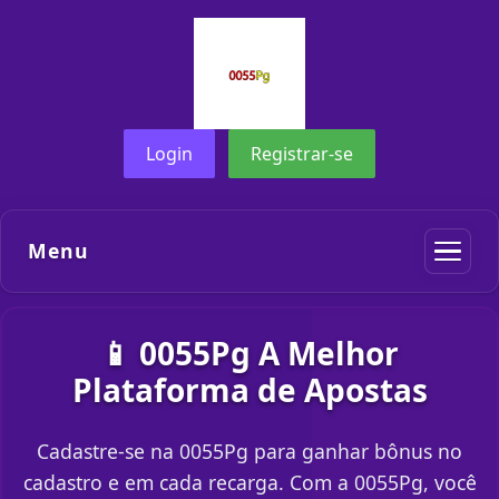
Login
Registrar-se
Menu
📱 0055Pg A Melhor
Plataforma de Apostas
Cadastre-se na 0055Pg para ganhar bônus no
cadastro e em cada recarga. Com a 0055Pg, você