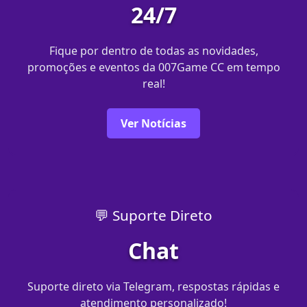
24/7
Fique por dentro de todas as novidades,
promoções e eventos da 007Game CC em tempo
real!
Ver Notícias
💬 Suporte Direto
Chat
Suporte direto via Telegram, respostas rápidas e
atendimento personalizado!