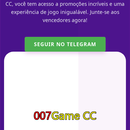
CC, você tem acesso a promoções incríveis e uma
experiência de jogo inigualável. Junte-se aos
vencedores agora!
SEGUIR NO TELEGRAM