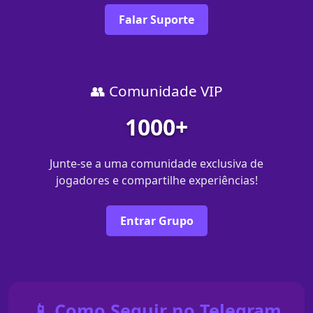
Falar Suporte
👥 Comunidade VIP
1000+
Junte-se a uma comunidade exclusiva de
jogadores e compartilhe experiências!
Entrar Grupo
📱 Como Seguir no Telegram