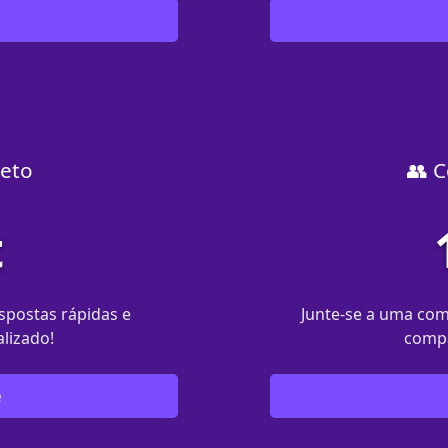
reto
👥 
t
espostas rápidas e
Junte-se a uma com
lizado!
compa
e