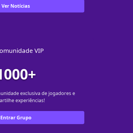
Ver Notícias
Comunidade VIP
1000+
unidade exclusiva de jogadores e
rtilhe experiências!
Entrar Grupo