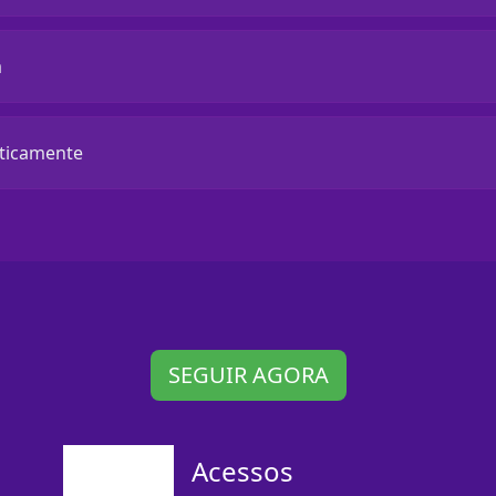
a
aticamente
SEGUIR AGORA
Acessos