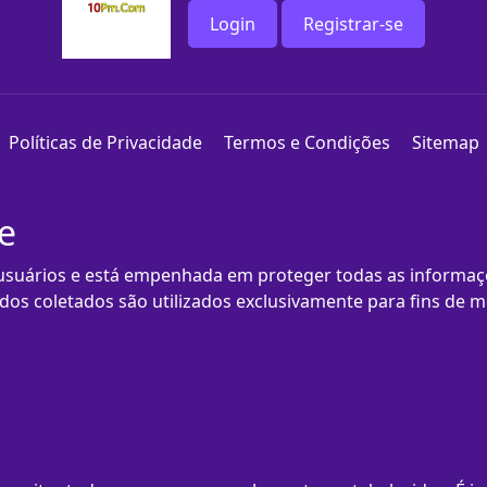
Login
Registrar-se
Políticas de Privacidade
Termos e Condições
Sitemap
de
 usuários e está empenhada em proteger todas as informaç
os coletados são utilizados exclusivamente para fins de m