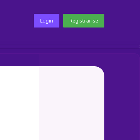
Login
Registrar-se