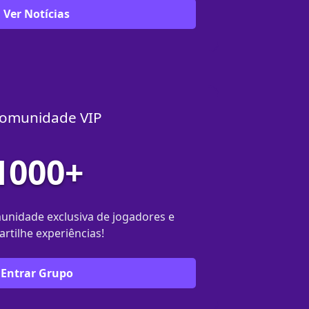
Ver Notícias
Comunidade VIP
1000+
unidade exclusiva de jogadores e
rtilhe experiências!
Entrar Grupo