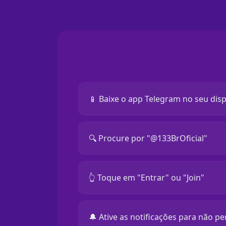
📱 Baixe o app Telegram no seu disp
🔍 Procure por "@133BrOficial"
👆 Toque em "Entrar" ou "Join"
🔔 Ative as notificações para não p