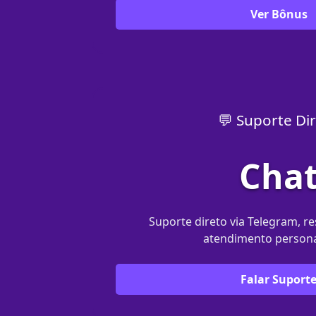
Ver Bônus
💬 Suporte Di
Cha
Suporte direto via Telegram, r
atendimento persona
Falar Suport