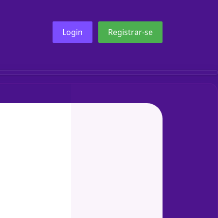
Login
Registrar-se