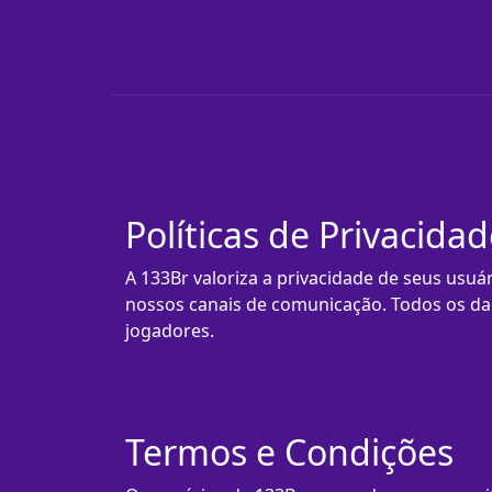
Políticas de Privacida
A 133Br valoriza a privacidade de seus usu
nossos canais de comunicação. Todos os dad
jogadores.
Termos e Condições