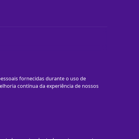
pessoais fornecidas durante o uso de
elhoria contínua da experiência de nossos