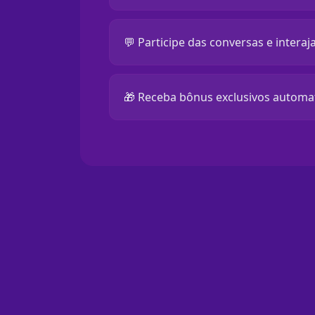
💬 Participe das conversas e interaj
🎁 Receba bônus exclusivos autom