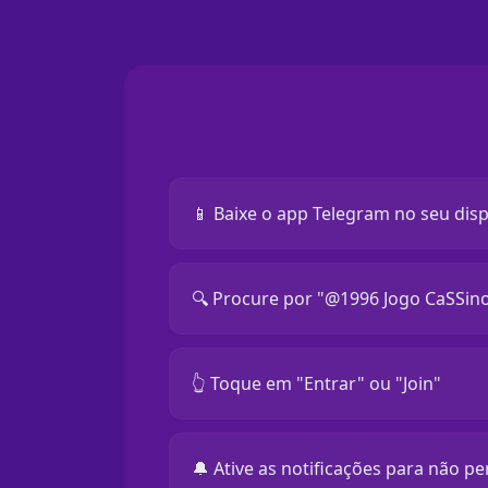
📱 Baixe o app Telegram no seu disp
🔍 Procure por "@1996 Jogo CaSSino
👆 Toque em "Entrar" ou "Join"
🔔 Ative as notificações para não p