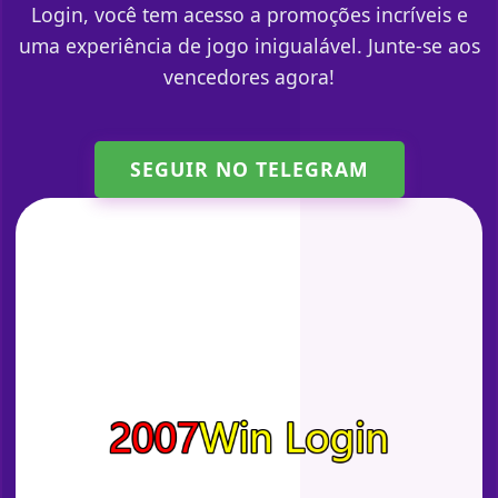
Login, você tem acesso a promoções incríveis e
uma experiência de jogo inigualável. Junte-se aos
vencedores agora!
SEGUIR NO TELEGRAM