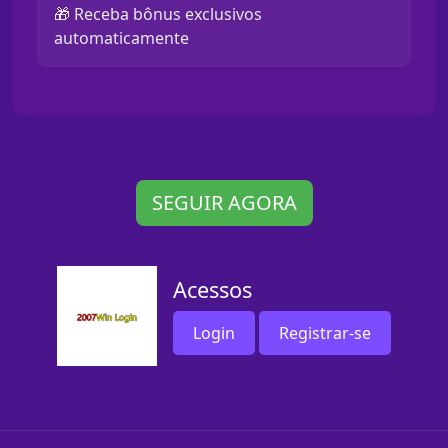
🎁 Receba bônus exclusivos
automaticamente
SEGUIR AGORA
Acessos
Login
Registrar-se