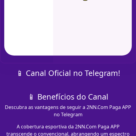
📱 Canal Oficial no Telegram!
📱 Benefícios do Canal
Descubra as vantagens de seguir a 2NN.Com Paga APP
no Telegram
A cobertura esportiva da 2NN.Com Paga APP
transcende o convencional, abrangendo um espectro