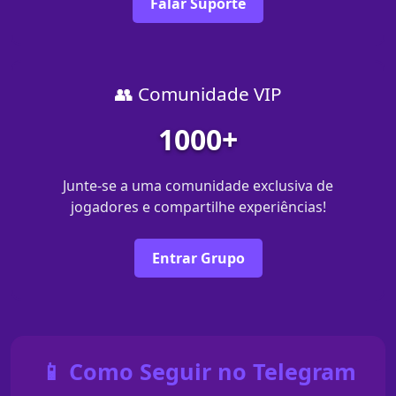
Falar Suporte
👥 Comunidade VIP
1000+
Junte-se a uma comunidade exclusiva de
jogadores e compartilhe experiências!
Entrar Grupo
📱 Como Seguir no Telegram