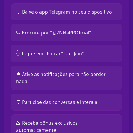
📱 Baixe o app Telegram no seu dispositivo
🔍 Procure por "@2NNaPPOficial"
👆 Toque em "Entrar" ou "Join"
🔔 Ative as notificações para não perder
nada
💬 Participe das conversas e interaja
🎁 Receba bônus exclusivos
automaticamente