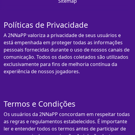
Sitemap
Políticas de Privacidade
A 2NNaPP valoriza a privacidade de seus usuários e
está empenhada em proteger todas as informações
pessoais fornecidas durante o uso de nossos canais de
comunicação. Todos os dados coletados são utilizados
exclusivamente para fins de melhoria contínua da
experiência de nossos jogadores.
Termos e Condições
Os usuários da 2NNaPP concordam em respeitar todas
as regras e regulamentos estabelecidos. É importante
ler e entender todos os termos antes de participar de