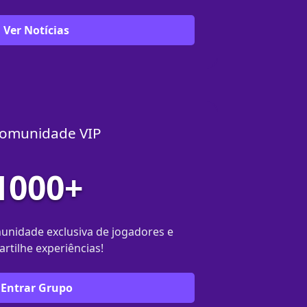
Ver Notícias
Comunidade VIP
1000+
unidade exclusiva de jogadores e
rtilhe experiências!
Entrar Grupo