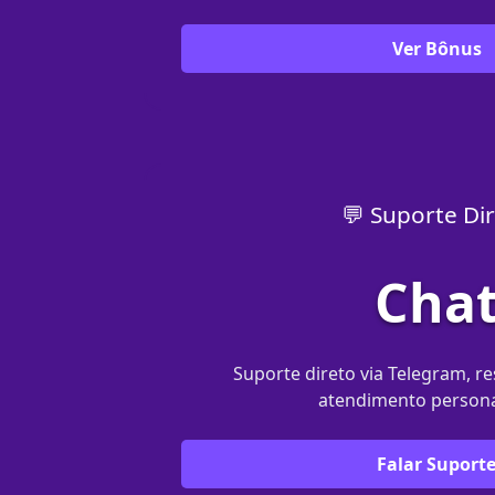
Ver Bônus
💬 Suporte Di
Cha
Suporte direto via Telegram, r
atendimento persona
Falar Suport