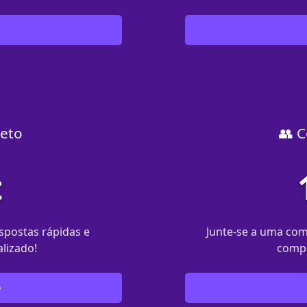
reto
👥 
t
espostas rápidas e
Junte-se a uma com
lizado!
compa
e