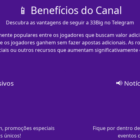
📱 Benefícios do Canal
Descubra as vantagens de seguir a 33Big no Telegram
mente populares entre os jogadores que buscam valor adici
e os jogadores ganhem sem fazer apostas adicionais. As r
ciais ou outros recursos que aumentam significativamente 
sivos
📢 Notí
m, promoções especiais
Fique por dentro d
s únicos!
eventos 