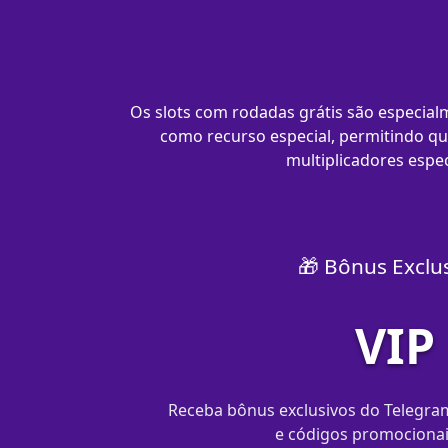
Os slots com rodadas grátis são especial
como recurso especial, permitindo qu
multiplicadores espe
🎁 Bônus Exclu
VIP
Receba bônus exclusivos do Telegra
e códigos promocionai