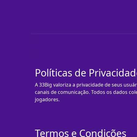
Políticas de Privacida
A 33Big valoriza a privacidade de seus usu
canais de comunicação. Todos os dados cole
jogadores.
Termos e Condições