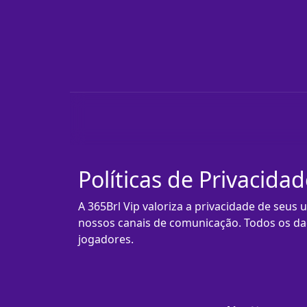
Políticas de Privacida
A 365Brl Vip valoriza a privacidade de seu
nossos canais de comunicação. Todos os dad
jogadores.