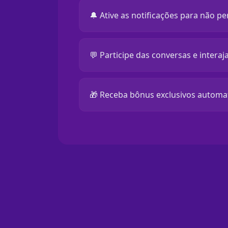
🔔 Ative as notificações para não p
💬 Participe das conversas e interaj
🎁 Receba bônus exclusivos autom