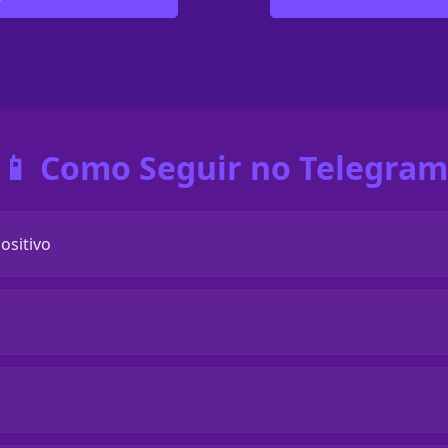
📱 Como Seguir no Telegram
ositivo