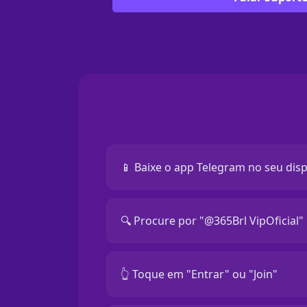
📱 Baixe o app Telegram no seu disp
🔍 Procure por "@365Brl VipOficial"
👆 Toque em "Entrar" ou "Join"