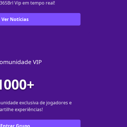
365Brl Vip em tempo real!
Ver Notícias
Comunidade VIP
1000+
unidade exclusiva de jogadores e
rtilhe experiências!
Entrar Grupo