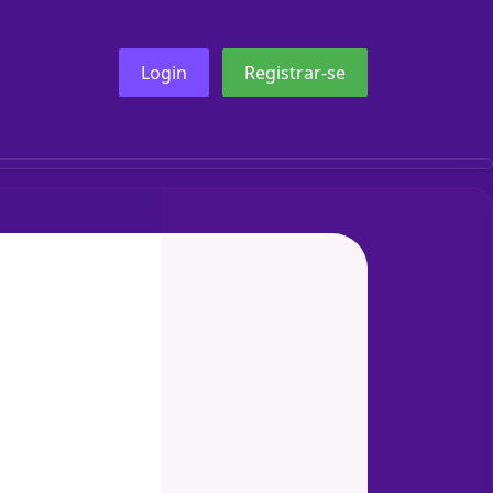
Login
Registrar-se