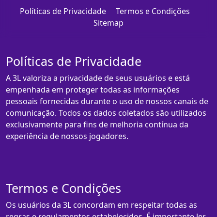
Políticas de Privacidade
Termos e Condições
Sitemap
Políticas de Privacidade
A 3L valoriza a privacidade de seus usuários e está
empenhada em proteger todas as informações
pessoais fornecidas durante o uso de nossos canais de
comunicação. Todos os dados coletados são utilizados
exclusivamente para fins de melhoria contínua da
experiência de nossos jogadores.
Termos e Condições
Os usuários da 3L concordam em respeitar todas as
regras e regulamentos estabelecidos. É importante ler