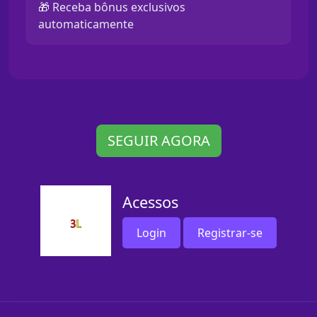
🎁 Receba bônus exclusivos
automaticamente
SEGUIR AGORA
Acessos
Login
Registrar-se