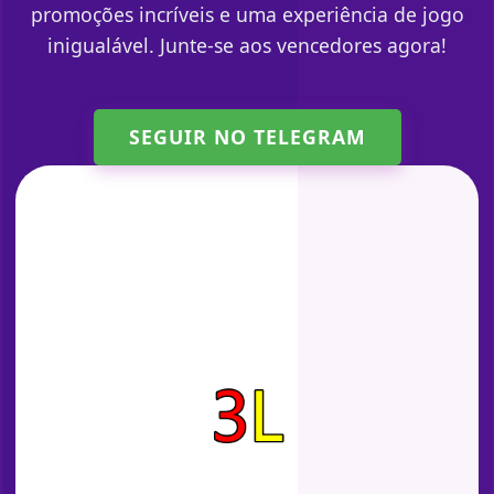
promoções incríveis e uma experiência de jogo
inigualável. Junte-se aos vencedores agora!
SEGUIR NO TELEGRAM