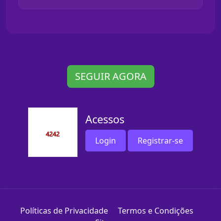
SEGUIR AGORA
Acessos
Login
Registrar-se
Políticas de Privacidade
Termos e Condições