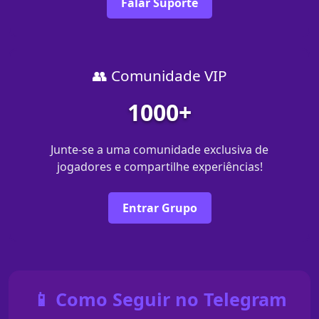
Falar Suporte
👥 Comunidade VIP
1000+
Junte-se a uma comunidade exclusiva de
jogadores e compartilhe experiências!
Entrar Grupo
📱 Como Seguir no Telegram