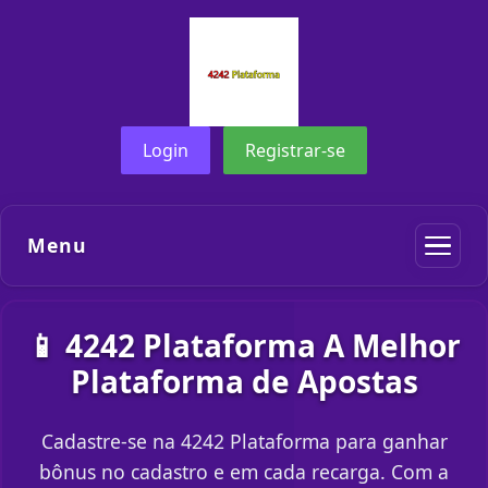
Login
Registrar-se
Menu
📱 4242 Plataforma A Melhor
Plataforma de Apostas
Cadastre-se na 4242 Plataforma para ganhar
bônus no cadastro e em cada recarga. Com a