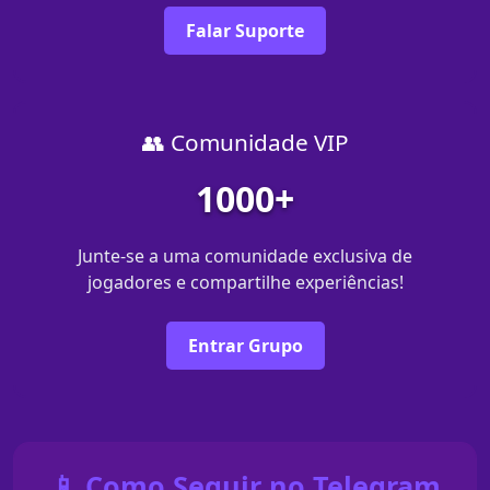
Falar Suporte
👥 Comunidade VIP
1000+
Junte-se a uma comunidade exclusiva de
jogadores e compartilhe experiências!
Entrar Grupo
📱 Como Seguir no Telegram