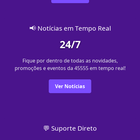
📢 Notícias em Tempo Real
24/7
Fique por dentro de todas as novidades,
promoções e eventos da 45555 em tempo real!
Ver Notícias
💬 Suporte Direto