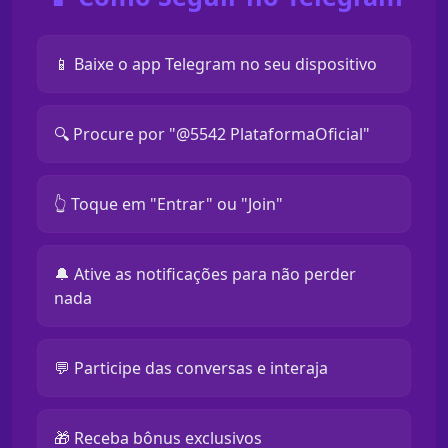
📱 Baixe o app Telegram no seu dispositivo
🔍 Procure por "@5542 PlataformaOficial"
👆 Toque em "Entrar" ou "Join"
🔔 Ative as notificações para não perder
nada
💬 Participe das conversas e interaja
🎁 Receba bônus exclusivos