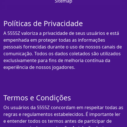
Sitemap
Políticas de Privacidade
A 5555Z valoriza a privacidade de seus usuários e está
empenhada em proteger todas as informações
pessoais fornecidas durante o uso de nossos canais de
comunicação. Todos os dados coletados são utilizados
exclusivamente para fins de melhoria contínua da
experiência de nossos jogadores.
Termos e Condições
Os usuários da 5555Z concordam em respeitar todas as
regras e regulamentos estabelecidos. É importante ler
e entender todos os termos antes de participar de