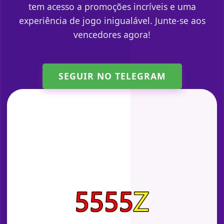
tem acesso a promoções incríveis e uma
experiência de jogo inigualável. Junte-se aos
vencedores agora!
SEGUIR NO TELEGRAM