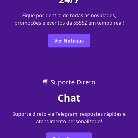
Fique por dentro de todas as novidades,
promoções e eventos da 5555Z em tempo real!
Ver Notícias
💬 Suporte Direto
Chat
Suporte direto via Telegram, respostas rápidas e
atendimento personalizado!