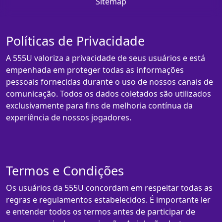
Sitemap
Políticas de Privacidade
A 555U valoriza a privacidade de seus usuários e está
empenhada em proteger todas as informações
pessoais fornecidas durante o uso de nossos canais de
comunicação. Todos os dados coletados são utilizados
exclusivamente para fins de melhoria contínua da
experiência de nossos jogadores.
Termos e Condições
Os usuários da 555U concordam em respeitar todas as
regras e regulamentos estabelecidos. É importante ler
e entender todos os termos antes de participar de