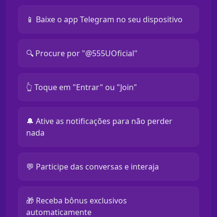
📱 Baixe o app Telegram no seu dispositivo
🔍 Procure por "@555UOficial"
👆 Toque em "Entrar" ou "Join"
🔔 Ative as notificações para não perder
nada
💬 Participe das conversas e interaja
🎁 Receba bônus exclusivos
automaticamente