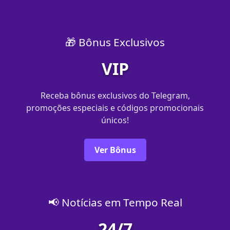
🎁 Bônus Exclusivos
VIP
Receba bônus exclusivos do Telegram,
promoções especiais e códigos promocionais
únicos!
Ver Bônus
📢 Notícias em Tempo Real
24/7