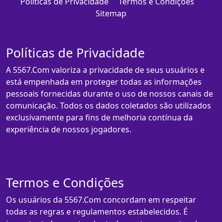
Políticas de Privacidade
Termos e Condições
Sitemap
Políticas de Privacidade
A 5567.Com valoriza a privacidade de seus usuários e
está empenhada em proteger todas as informações
pessoais fornecidas durante o uso de nossos canais de
comunicação. Todos os dados coletados são utilizados
exclusivamente para fins de melhoria contínua da
experiência de nossos jogadores.
Termos e Condições
Os usuários da 5567.Com concordam em respeitar
todas as regras e regulamentos estabelecidos. É