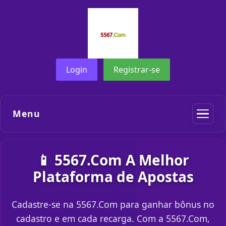
Login
Registrar-se
Menu
📱 5567.Com A Melhor
Plataforma de Apostas
Cadastre-se na 5567.Com para ganhar bônus no
cadastro e em cada recarga. Com a 5567.Com,