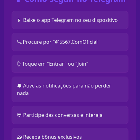
📱 Baixe o app Telegram no seu dispositivo
🔍 Procure por "@5567.ComOficial"
👆 Toque em "Entrar" ou "Join"
🔔 Ative as notificações para não perder
nada
💬 Participe das conversas e interaja
🎁 Receba bônus exclusivos