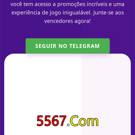
você tem acesso a promoções incríveis e uma
experiência de jogo inigualável. Junte-se aos
vencedores agora!
SEGUIR NO TELEGRAM