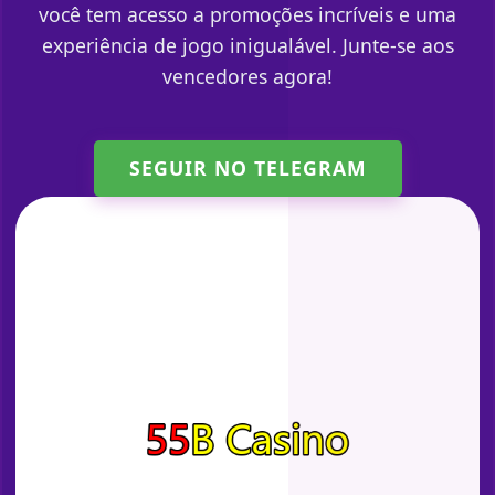
você tem acesso a promoções incríveis e uma
experiência de jogo inigualável. Junte-se aos
vencedores agora!
SEGUIR NO TELEGRAM