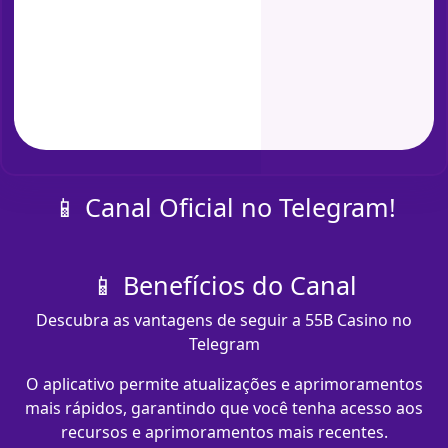
📱 Canal Oficial no Telegram!
📱 Benefícios do Canal
Descubra as vantagens de seguir a 55B Casino no
Telegram
O aplicativo permite atualizações e aprimoramentos
mais rápidos, garantindo que você tenha acesso aos
recursos e aprimoramentos mais recentes.