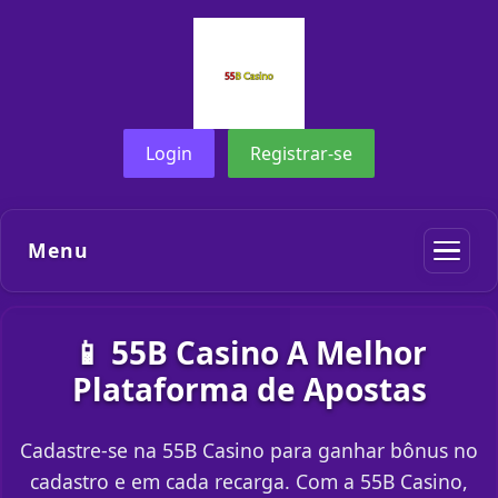
Login
Registrar-se
Menu
📱 55B Casino A Melhor
Plataforma de Apostas
Cadastre-se na 55B Casino para ganhar bônus no
cadastro e em cada recarga. Com a 55B Casino,