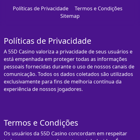
Políticas de Privacidade
Termos e Condições
Sitemap
Políticas de Privacidade
A 55D Casino valoriza a privacidade de seus usuários e
está empenhada em proteger todas as informações
pessoais fornecidas durante o uso de nossos canais de
comunicação. Todos os dados coletados são utilizados
exclusivamente para fins de melhoria contínua da
experiência de nossos jogadores.
Termos e Condições
Os usuários da 55D Casino concordam em respeitar