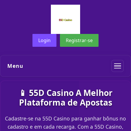
Login
Registrar-se
Menu
📱 55D Casino A Melhor
Plataforma de Apostas
Cadastre-se na 55D Casino para ganhar bônus no
cadastro e em cada recarga. Com a 55D Casino,