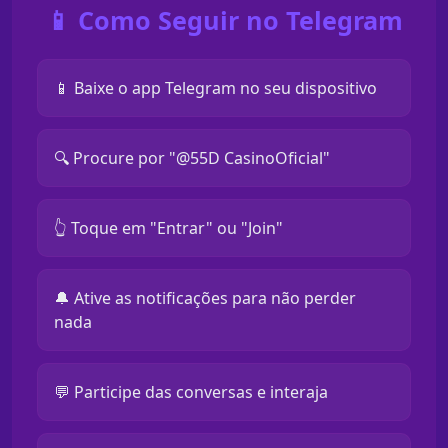
📱 Como Seguir no Telegram
📱 Baixe o app Telegram no seu dispositivo
🔍 Procure por "@55D CasinoOficial"
👆 Toque em "Entrar" ou "Join"
🔔 Ative as notificações para não perder
nada
💬 Participe das conversas e interaja