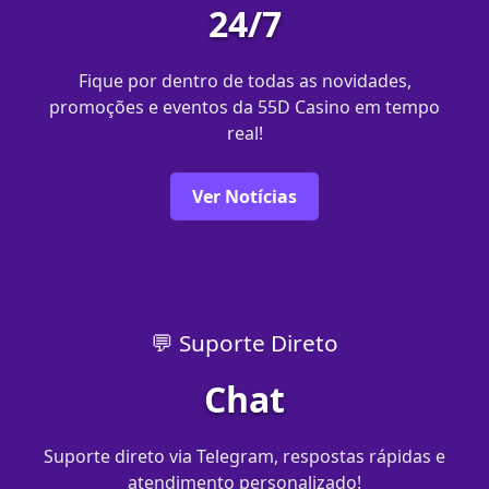
24/7
Fique por dentro de todas as novidades,
promoções e eventos da 55D Casino em tempo
real!
Ver Notícias
💬 Suporte Direto
Chat
Suporte direto via Telegram, respostas rápidas e
atendimento personalizado!