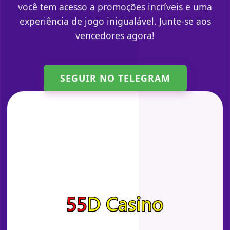
você tem acesso a promoções incríveis e uma
experiência de jogo inigualável. Junte-se aos
vencedores agora!
SEGUIR NO TELEGRAM