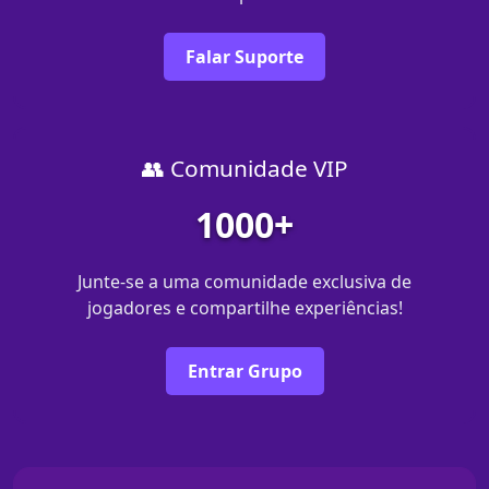
Falar Suporte
👥 Comunidade VIP
1000+
Junte-se a uma comunidade exclusiva de
jogadores e compartilhe experiências!
Entrar Grupo