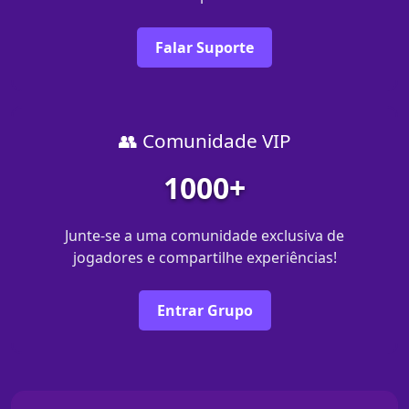
Falar Suporte
👥 Comunidade VIP
1000+
Junte-se a uma comunidade exclusiva de
jogadores e compartilhe experiências!
Entrar Grupo