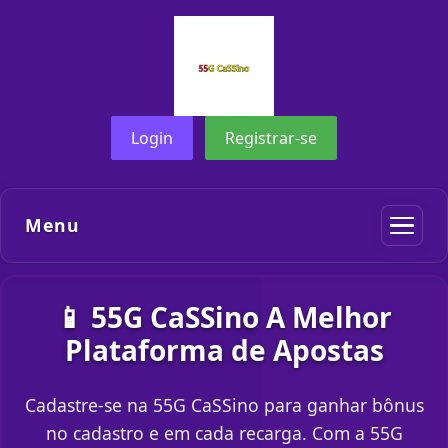
Login
Registrar-se
Menu
📱 55G CaSSino A Melhor
Plataforma de Apostas
Cadastre-se na 55G CaSSino para ganhar bônus
no cadastro e em cada recarga. Com a 55G