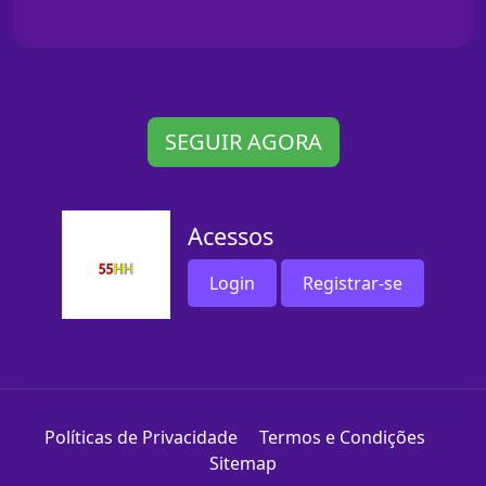
SEGUIR AGORA
Acessos
Login
Registrar-se
Políticas de Privacidade
Termos e Condições
Sitemap