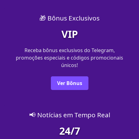
🎁 Bônus Exclusivos
VIP
Receba bônus exclusivos do Telegram,
promoções especiais e códigos promocionais
únicos!
Ver Bônus
📢 Notícias em Tempo Real
24/7