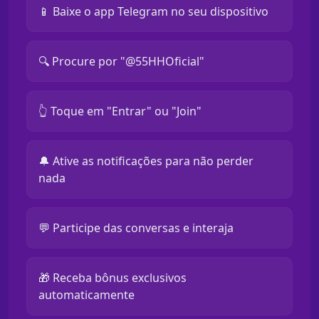
📱 Baixe o app Telegram no seu dispositivo
🔍 Procure por "@55HHOficial"
👆 Toque em "Entrar" ou "Join"
🔔 Ative as notificações para não perder
nada
💬 Participe das conversas e interaja
🎁 Receba bônus exclusivos
automaticamente