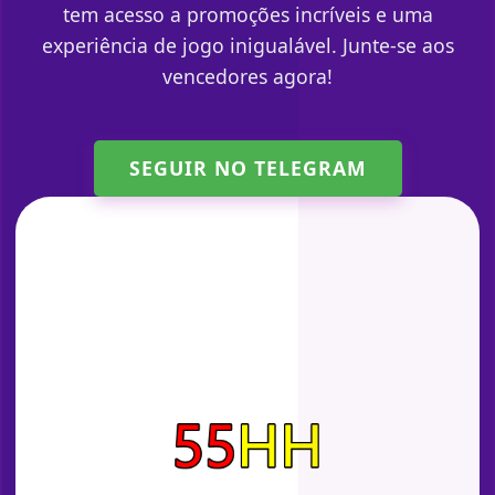
tem acesso a promoções incríveis e uma
experiência de jogo inigualável. Junte-se aos
vencedores agora!
SEGUIR NO TELEGRAM