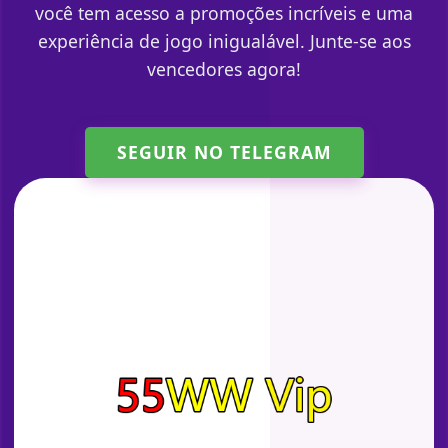
você tem acesso a promoções incríveis e uma
experiência de jogo inigualável. Junte-se aos
vencedores agora!
SEGUIR NO TELEGRAM