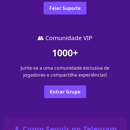
Falar Suporte
👥 Comunidade VIP
1000+
Junte-se a uma comunidade exclusiva de
jogadores e compartilhe experiências!
Entrar Grupo
📱 Como Seguir no Telegram