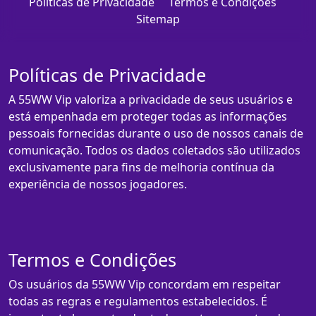
Políticas de Privacidade
Termos e Condições
Sitemap
Políticas de Privacidade
A 55WW Vip valoriza a privacidade de seus usuários e
está empenhada em proteger todas as informações
pessoais fornecidas durante o uso de nossos canais de
comunicação. Todos os dados coletados são utilizados
exclusivamente para fins de melhoria contínua da
experiência de nossos jogadores.
Termos e Condições
Os usuários da 55WW Vip concordam em respeitar
todas as regras e regulamentos estabelecidos. É