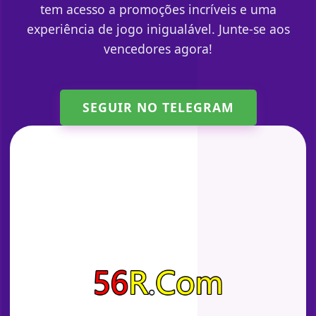
tem acesso a promoções incríveis e uma
experiência de jogo inigualável. Junte-se aos
vencedores agora!
SEGUIR NO TELEGRAM