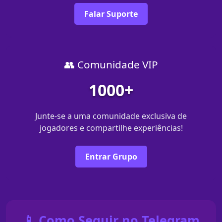
Falar Suporte
👥 Comunidade VIP
1000+
Junte-se a uma comunidade exclusiva de
jogadores e compartilhe experiências!
Entrar Grupo
📱 Como Seguir no Telegram