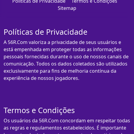
Políticas de Privacidade
Termos e Condições
Sitemap
Políticas de Privacidade
A 56R.Com valoriza a privacidade de seus usuários e
está empenhada em proteger todas as informações
pessoais fornecidas durante o uso de nossos canais de
comunicação. Todos os dados coletados são utilizados
exclusivamente para fins de melhoria contínua da
experiência de nossos jogadores.
Termos e Condições
Os usuários da 56R.Com concordam em respeitar todas
as regras e regulamentos estabelecidos. É importante