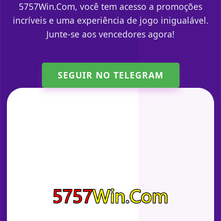
5757Win.Com, você tem acesso a promoções
incríveis e uma experiência de jogo inigualável.
Junte-se aos vencedores agora!
SEGUIR NO TELEGRAM