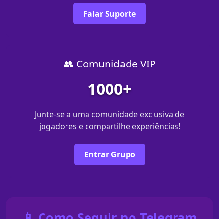
Falar Suporte
👥 Comunidade VIP
1000+
Junte-se a uma comunidade exclusiva de
jogadores e compartilhe experiências!
Entrar Grupo
📱 Como Seguir no Telegram