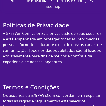
Políticas de Privacidade
Termos e Condições
Sitemap
Políticas de Privacidade
A 5757Win.Com valoriza a privacidade de seus usuários
e está empenhada em proteger todas as informações
pessoais fornecidas durante o uso de nossos canais de
comunicação. Todos os dados coletados são utilizados
exclusivamente para fins de melhoria contínua da
experiência de nossos jogadores.
Termos e Condições
Os usuários da 5757Win.Com concordam em respeitar
todas as regras e regulamentos estabelecidos. É