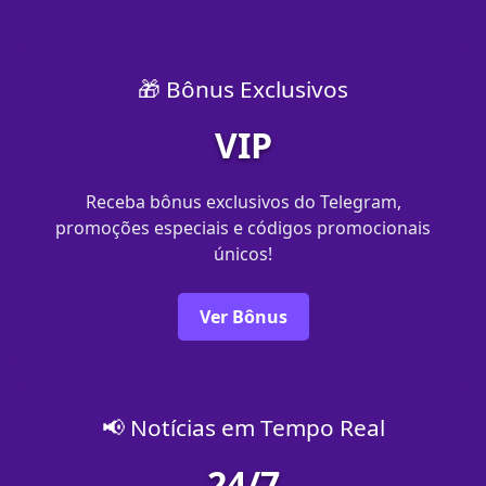
🎁 Bônus Exclusivos
VIP
Receba bônus exclusivos do Telegram,
promoções especiais e códigos promocionais
únicos!
Ver Bônus
📢 Notícias em Tempo Real
24/7