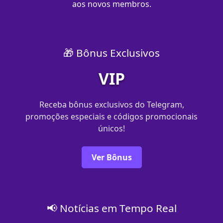
aos novos membros.
🎁 Bônus Exclusivos
VIP
Receba bônus exclusivos do Telegram,
promoções especiais e códigos promocionais
únicos!
Ver Bônus
📢 Notícias em Tempo Real