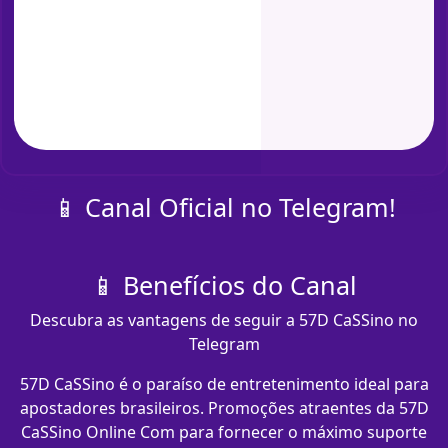
📱 Canal Oficial no Telegram!
📱 Benefícios do Canal
Descubra as vantagens de seguir a 57D CaSSino no
Telegram
57D CaSSino é o paraíso de entretenimento ideal para
apostadores brasileiros. Promoções atraentes da 57D
CaSSino Online Com para fornecer o máximo suporte