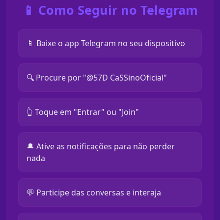
📱 Como Seguir no Telegram
📱 Baixe o app Telegram no seu dispositivo
🔍 Procure por "@57D CaSSinoOficial"
👆 Toque em "Entrar" ou "Join"
🔔 Ative as notificações para não perder
nada
💬 Participe das conversas e interaja