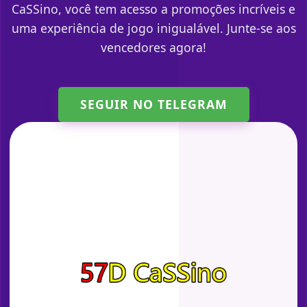
CaSSino, você tem acesso a promoções incríveis e
uma experiência de jogo inigualável. Junte-se aos
vencedores agora!
SEGUIR NO TELEGRAM