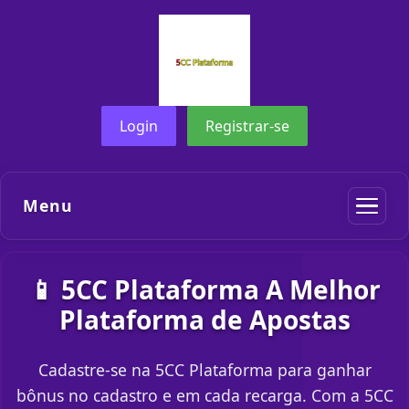
Login
Registrar-se
Menu
📱 5CC Plataforma A Melhor
Plataforma de Apostas
Cadastre-se na 5CC Plataforma para ganhar
bônus no cadastro e em cada recarga. Com a 5CC