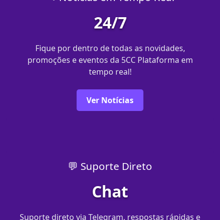
24/7
Fique por dentro de todas as novidades,
promoções e eventos da 5CC Plataforma em
tempo real!
Ver Notícias
💬 Suporte Direto
Chat
Suporte direto via Telegram, respostas rápidas e