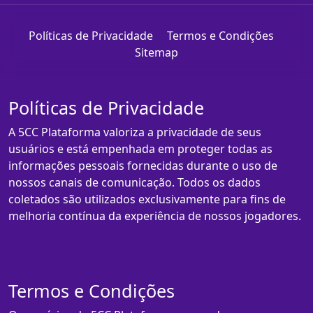
Políticas de Privacidade
Termos e Condições
Sitemap
Políticas de Privacidade
A 5CC Plataforma valoriza a privacidade de seus
usuários e está empenhada em proteger todas as
informações pessoais fornecidas durante o uso de
nossos canais de comunicação. Todos os dados
coletados são utilizados exclusivamente para fins de
melhoria contínua da experiência de nossos jogadores.
Termos e Condições