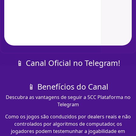
📱 Canal Oficial no Telegram!
📱 Benefícios do Canal
Descubra as vantagens de seguir a 5CC Plataforma no
Telegram
Como os jogos são conduzidos por dealers reais e não
controlados por algoritmos de computador, os
jogadores podem testemunhar a jogabilidade em