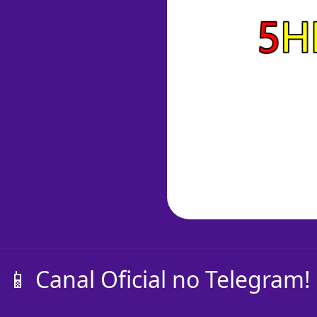
📱 Canal Oficial no Telegram!