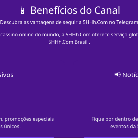
📱 Benefícios do Canal
Descubra as vantagens de seguir a 5HHh.Com no Telegra
assino online do mundo, a 5HHh.Com oferece serviço glo
5HHh.Com Brasil .
sivos
📢 Notí
m, promoções especiais
Fique por dentro d
s únicos!
eventos da