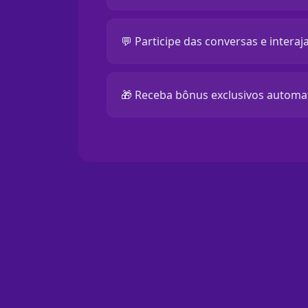
💬 Participe das conversas e interaj
🎁 Receba bônus exclusivos autom