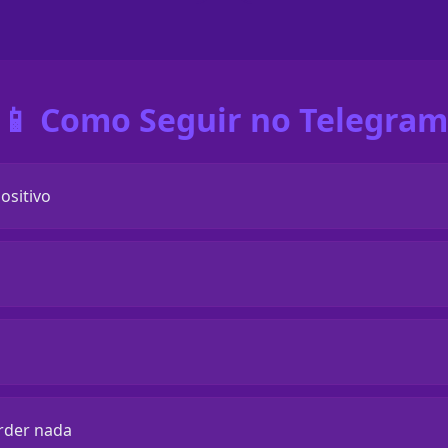
📱 Como Seguir no Telegram
ositivo
erder nada