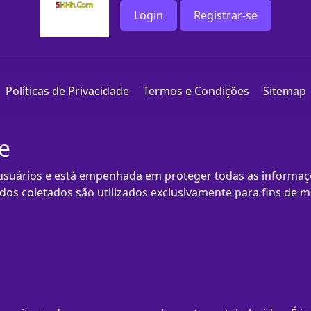
Login
Registrar-se
Políticas de Privacidade
Termos e Condições
Sitemap
de
 usuários e está empenhada em proteger todas as informaç
os coletados são utilizados exclusivamente para fins de m