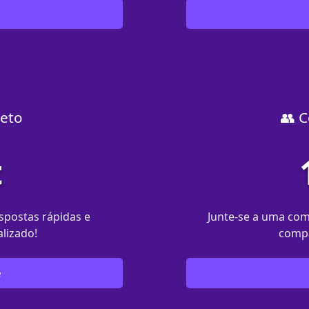
reto
👥 
t
espostas rápidas e
Junte-se a uma com
lizado!
compa
e