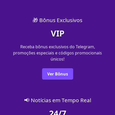
🎁 Bônus Exclusivos
VIP
Receba bônus exclusivos do Telegram,
promoções especiais e códigos promocionais
únicos!
Ver Bônus
📢 Notícias em Tempo Real
24/7