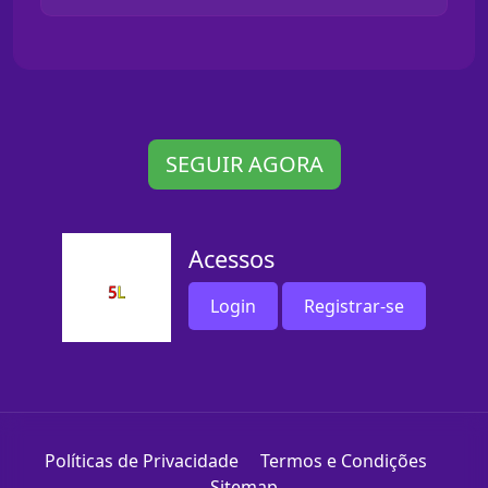
SEGUIR AGORA
Acessos
Login
Registrar-se
Políticas de Privacidade
Termos e Condições
Sitemap