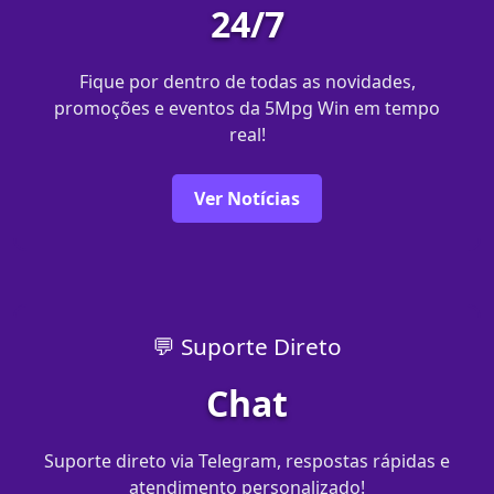
24/7
Fique por dentro de todas as novidades,
promoções e eventos da 5Mpg Win em tempo
real!
Ver Notícias
💬 Suporte Direto
Chat
Suporte direto via Telegram, respostas rápidas e
atendimento personalizado!