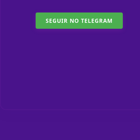
SEGUIR NO TELEGRAM