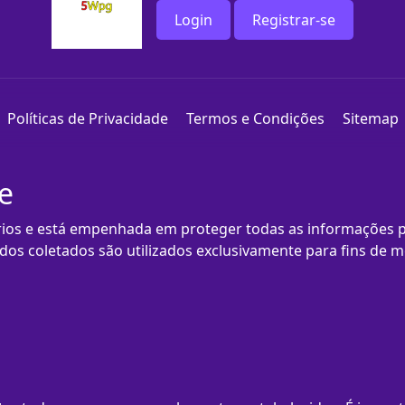
Login
Registrar-se
Políticas de Privacidade
Termos e Condições
Sitemap
de
ários e está empenhada em proteger todas as informações p
os coletados são utilizados exclusivamente para fins de m