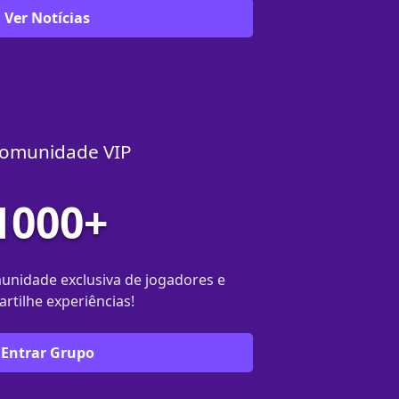
Ver Notícias
Comunidade VIP
1000+
unidade exclusiva de jogadores e
rtilhe experiências!
Entrar Grupo