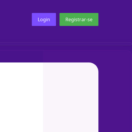
Login
Registrar-se