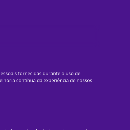
essoais fornecidas durante o uso de
elhoria contínua da experiência de nossos