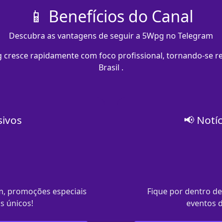
📱 Benefícios do Canal
Descubra as vantagens de seguir a 5Wpg no Telegram
resce rapidamente com foco profissional, tornando-se r
Brasil .
sivos
📢 Notí
m, promoções especiais
Fique por dentro d
s únicos!
eventos 