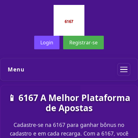
Login
Registrar-se
Menu
📱 6167 A Melhor Plataforma
de Apostas
Cadastre-se na 6167 para ganhar bônus no
cadastro e em cada recarga. Com a 6167, você