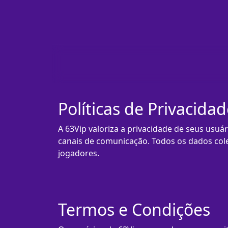
Políticas de Privacida
A 63Vip valoriza a privacidade de seus usu
canais de comunicação. Todos os dados cole
jogadores.
Termos e Condições