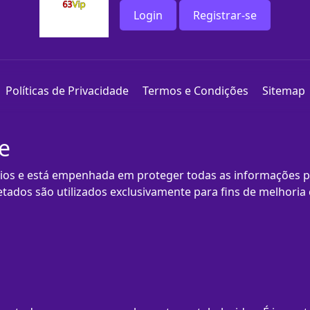
Login
Registrar-se
Políticas de Privacidade
Termos e Condições
Sitemap
de
ários e está empenhada em proteger todas as informações 
tados são utilizados exclusivamente para fins de melhoria