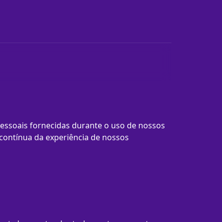
pessoais fornecidas durante o uso de nossos
 contínua da experiência de nossos