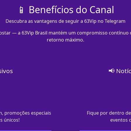
📱 Benefícios do Canal
Descubra as vantagens de seguir a 63Vip no Telegram
postar — a 63Vip Brasil mantém um compromisso contínuo 
retorno máximo.
sivos
📢 Notí
m, promoções especiais
Fique por dentro d
s únicos!
eventos 