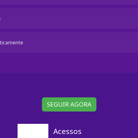
a
aticamente
SEGUIR AGORA
Acessos