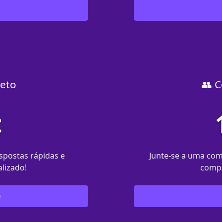
reto
👥 
t
espostas rápidas e
Junte-se a uma com
lizado!
compa
e