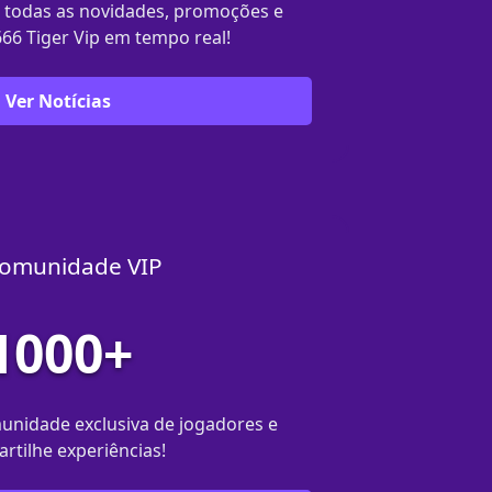
e todas as novidades, promoções e
66 Tiger Vip em tempo real!
Ver Notícias
Comunidade VIP
1000+
unidade exclusiva de jogadores e
rtilhe experiências!