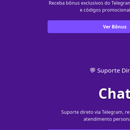
Receba bônus exclusivos do Telegra
e códigos promocionai
Ver Bônus
💬 Suporte Di
Cha
Suporte direto via Telegram, r
atendimento persona