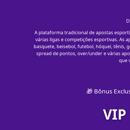
D
A plataforma tradicional de apostas espor
várias ligas e competições esportivas. As
basquete, beisebol, futebol, hóquei, tênis,
spread de pontos, over/under e várias apos
que 
🎁 Bônus Exclu
VIP