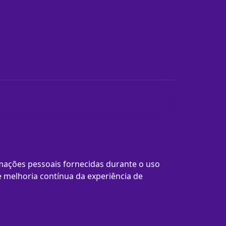
rmações pessoais fornecidas durante o uso
e melhoria contínua da experiência de