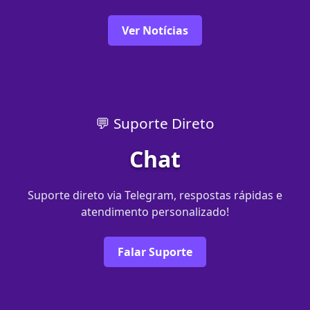
Ver Notícias
💬 Suporte Direto
Chat
Suporte direto via Telegram, respostas rápidas e
atendimento personalizado!
Falar Suporte