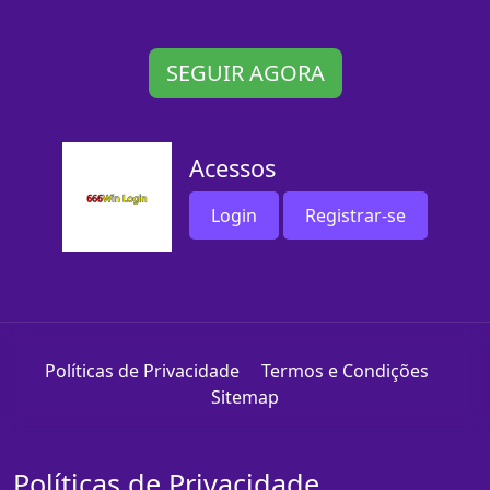
SEGUIR AGORA
Acessos
Login
Registrar-se
Políticas de Privacidade
Termos e Condições
Sitemap
Políticas de Privacidade