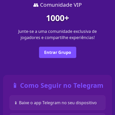
👥 Comunidade VIP
1000+
Junte-se a uma comunidade exclusiva de
jogadores e compartilhe experiências!
Entrar Grupo
📱 Como Seguir no Telegram
📱 Baixe o app Telegram no seu dispositivo