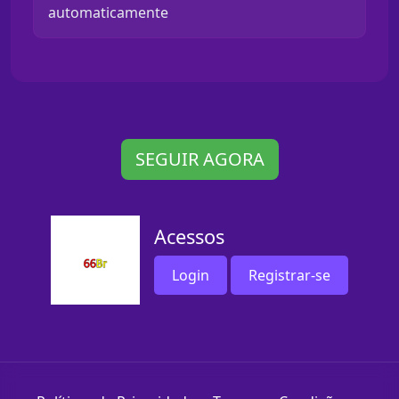
automaticamente
SEGUIR AGORA
Acessos
Login
Registrar-se