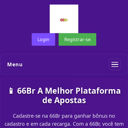
Login
Registrar-se
Menu
📱 66Br A Melhor Plataforma
de Apostas
Cadastre-se na 66Br para ganhar bônus no
cadastro e em cada recarga. Com a 66Br, você tem