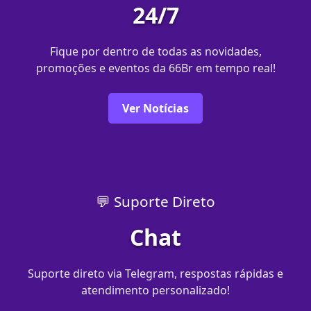
24/7
Fique por dentro de todas as novidades,
promoções e eventos da 66Br em tempo real!
Ver Notícias
💬 Suporte Direto
Chat
Suporte direto via Telegram, respostas rápidas e
atendimento personalizado!