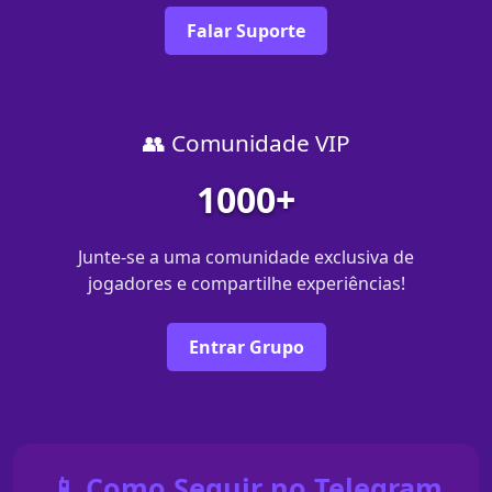
Falar Suporte
👥 Comunidade VIP
1000+
Junte-se a uma comunidade exclusiva de
jogadores e compartilhe experiências!
Entrar Grupo
📱 Como Seguir no Telegram