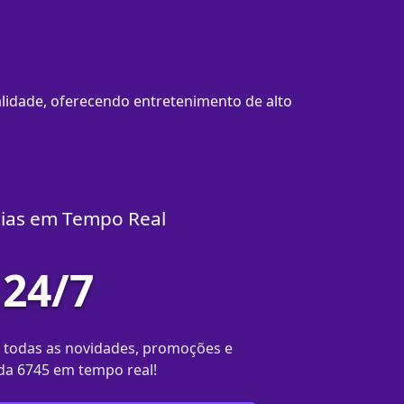
ualidade, oferecendo entretenimento de alto
cias em Tempo Real
24/7
e todas as novidades, promoções e
da 6745 em tempo real!