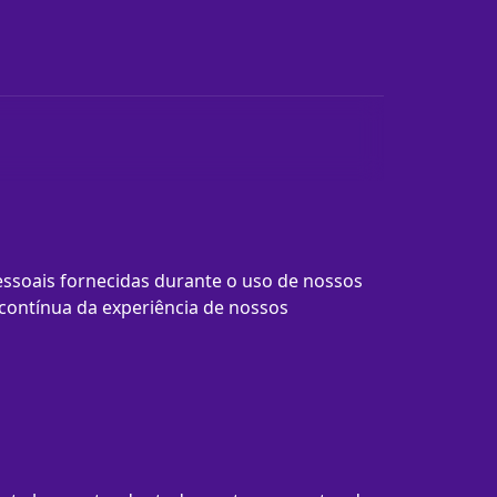
essoais fornecidas durante o uso de nossos
 contínua da experiência de nossos