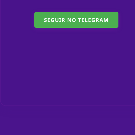
SEGUIR NO TELEGRAM