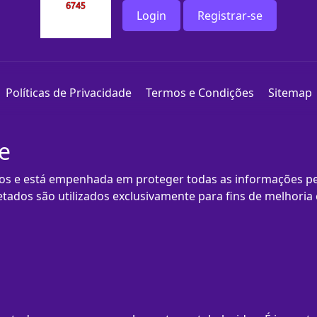
Login
Registrar-se
Políticas de Privacidade
Termos e Condições
Sitemap
de
rios e está empenhada em proteger todas as informações p
tados são utilizados exclusivamente para fins de melhoria