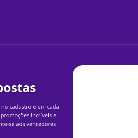
postas
 no cadastro e em cada
 promoções incríveis e
unte-se aos vencedores