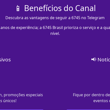
📱 Benefícios do Canal
Descubra as vantagens de seguir a 6745 no Telegram
nos de experiência; a 6745 Brasil prioriza o serviço e a q
nível.
sivos
📢 Notí
m, promoções especiais
Fique por dentro d
s únicos!
eventos 