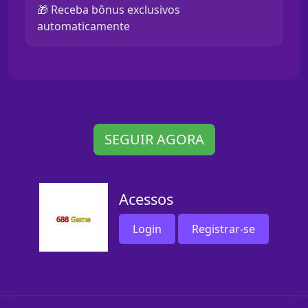
🎁 Receba bônus exclusivos
automaticamente
SEGUIR AGORA
Acessos
Login
Registrar-se