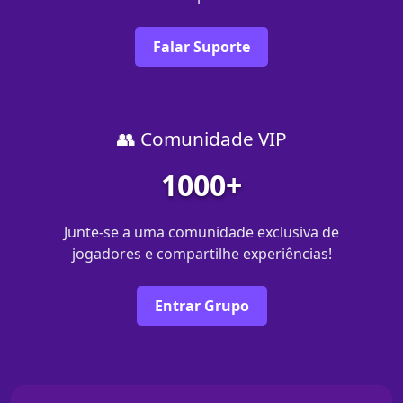
Falar Suporte
👥 Comunidade VIP
1000+
Junte-se a uma comunidade exclusiva de
jogadores e compartilhe experiências!
Entrar Grupo