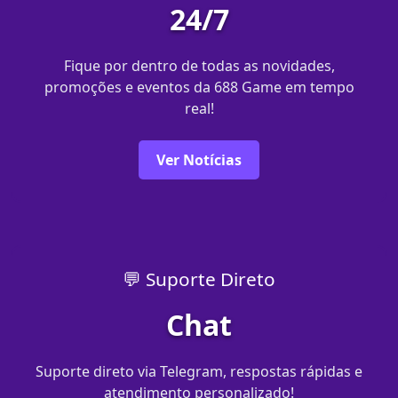
24/7
Fique por dentro de todas as novidades,
promoções e eventos da 688 Game em tempo
real!
Ver Notícias
💬 Suporte Direto
Chat
Suporte direto via Telegram, respostas rápidas e
atendimento personalizado!