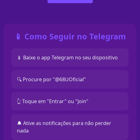
📱 Como Seguir no Telegram
📱 Baixe o app Telegram no seu dispositivo
🔍 Procure por "@68UOficial"
👆 Toque em "Entrar" ou "Join"
🔔 Ative as notificações para não perder
nada