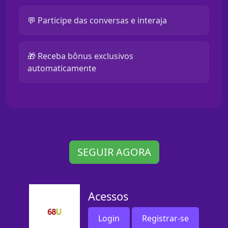
💬 Participe das conversas e interaja
🎁 Receba bônus exclusivos
automaticamente
SEGUIR AGORA
Acessos
Login
Registrar-se