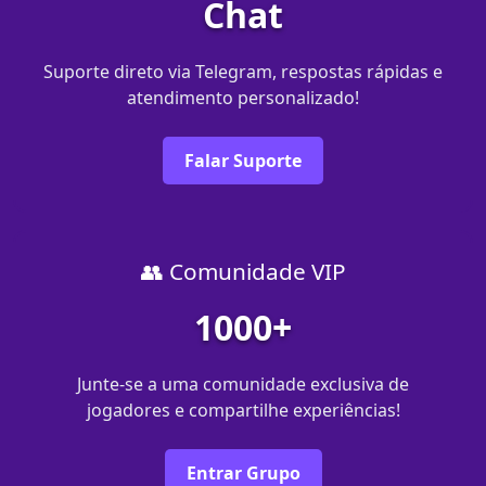
Chat
Suporte direto via Telegram, respostas rápidas e
atendimento personalizado!
Falar Suporte
👥 Comunidade VIP
1000+
Junte-se a uma comunidade exclusiva de
jogadores e compartilhe experiências!
Entrar Grupo