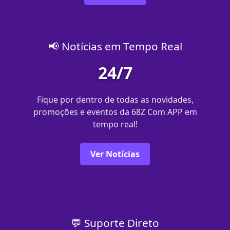
📢 Notícias em Tempo Real
24/7
Fique por dentro de todas as novidades,
promoções e eventos da 68Z Com APP em
tempo real!
Ver Notícias
💬 Suporte Direto