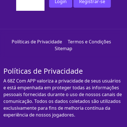
Login
Registrar-se
Políticas de Privacidade
Termos e Condições
Sitemap
Políticas de Privacidade
A 68Z Com APP valoriza a privacidade de seus usuários
e está empenhada em proteger todas as informações
pessoais fornecidas durante o uso de nossos canais de
comunicação. Todos os dados coletados são utilizados
exclusivamente para fins de melhoria contínua da
experiência de nossos jogadores.