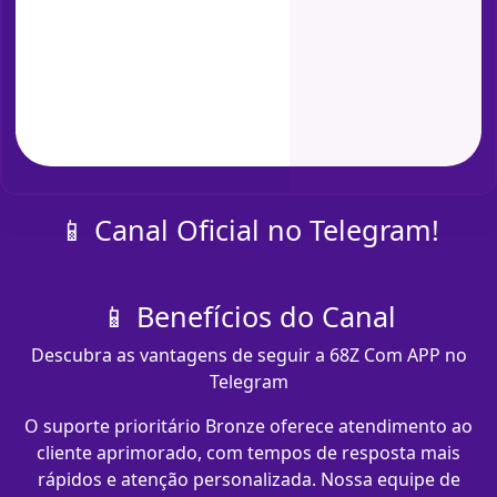
📱 Canal Oficial no Telegram!
📱 Benefícios do Canal
Descubra as vantagens de seguir a 68Z Com APP no
Telegram
O suporte prioritário Bronze oferece atendimento ao
cliente aprimorado, com tempos de resposta mais
rápidos e atenção personalizada. Nossa equipe de