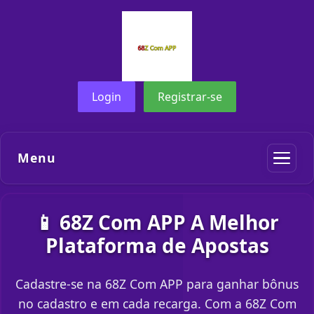
Login
Registrar-se
Menu
📱 68Z Com APP A Melhor
Plataforma de Apostas
Cadastre-se na 68Z Com APP para ganhar bônus
no cadastro e em cada recarga. Com a 68Z Com