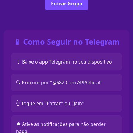
Entrar Grupo
📱 Como Seguir no Telegram
📱 Baixe o app Telegram no seu dispositivo
🔍 Procure por "@68Z Com APPOficial"
👆 Toque em "Entrar" ou "Join"
🔔 Ative as notificações para não perder
nada