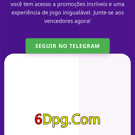
você tem acesso a promoções incríveis e uma
experiência de jogo inigualável. Junte-se aos
vencedores agora!
SEGUIR NO TELEGRAM