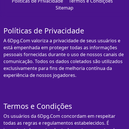
Políticas de Privacidade
Termos e Condições
Sitemap
Políticas de Privacidade
A 6Dpg.Com valoriza a privacidade de seus usuários e
está empenhada em proteger todas as informações
pessoais fornecidas durante o uso de nossos canais de
comunicação. Todos os dados coletados são utilizados
exclusivamente para fins de melhoria contínua da
experiência de nossos jogadores.
Termos e Condições
Os usuários da 6Dpg.Com concordam em respeitar
todas as regras e regulamentos estabelecidos. É