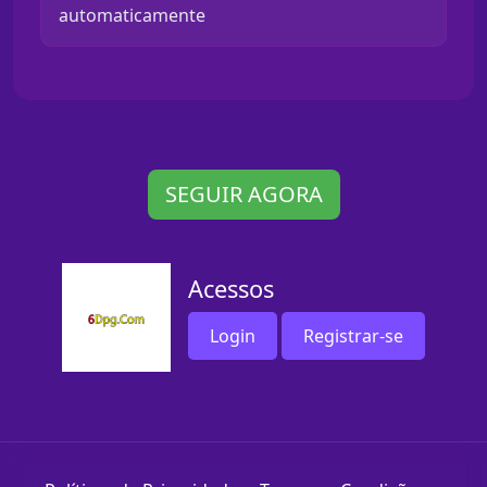
automaticamente
SEGUIR AGORA
Acessos
Login
Registrar-se