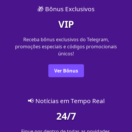
🎁 Bônus Exclusivos
VIP
Receba bônus exclusivos do Telegram,
promoções especiais e códigos promocionais
únicos!
Ver Bônus
📢 Notícias em Tempo Real
24/7
Fique por dentro de todas as novidades,