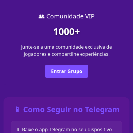
👥 Comunidade VIP
1000+
Junte-se a uma comunidade exclusiva de
jogadores e compartilhe experiências!
Entrar Grupo
📱 Como Seguir no Telegram
📱 Baixe o app Telegram no seu dispositivo