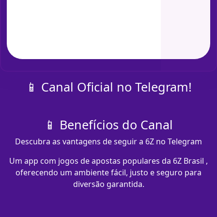
📱 Canal Oficial no Telegram!
📱 Benefícios do Canal
Descubra as vantagens de seguir a 6Z no Telegram
Um app com jogos de apostas populares da 6Z Brasil ,
oferecendo um ambiente fácil, justo e seguro para
diversão garantida.