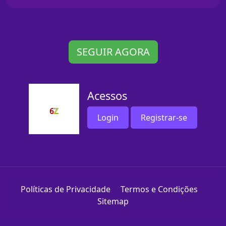
SEGUIR AGORA
Acessos
Login
Registrar-se
Políticas de Privacidade
Termos e Condições
Sitemap