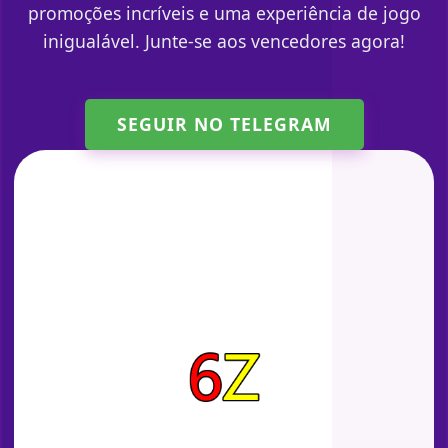
promoções incríveis e uma experiência de jogo
inigualável. Junte-se aos vencedores agora!
SEGUIR NO TELEGRAM