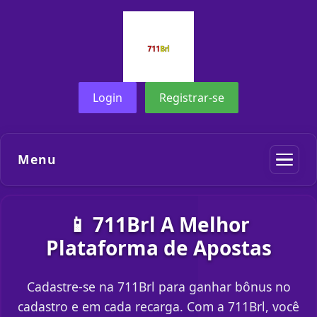
Login
Registrar-se
Menu
📱 711Brl A Melhor
Plataforma de Apostas
Cadastre-se na 711Brl para ganhar bônus no
cadastro e em cada recarga. Com a 711Brl, você