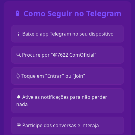
📱 Como Seguir no Telegram
📱 Baixe o app Telegram no seu dispositivo
🔍 Procure por "@7622 ComOficial"
👆 Toque em "Entrar" ou "Join"
🔔 Ative as notificações para não perder
nada
💬 Participe das conversas e interaja