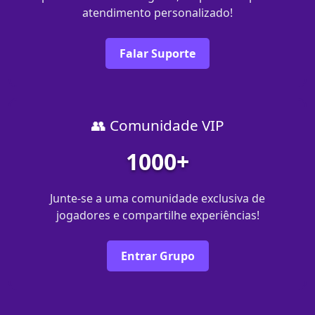
atendimento personalizado!
Falar Suporte
👥 Comunidade VIP
1000+
Junte-se a uma comunidade exclusiva de
jogadores e compartilhe experiências!
Entrar Grupo