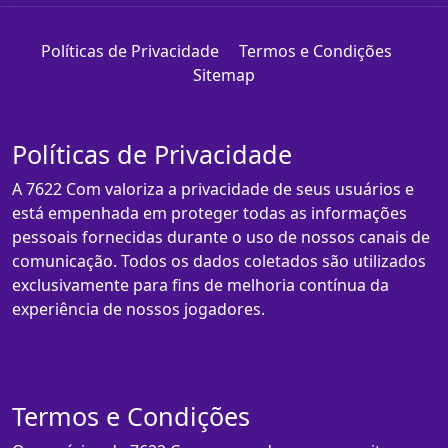
Políticas de Privacidade
Termos e Condições
Sitemap
Políticas de Privacidade
A 7622 Com valoriza a privacidade de seus usuários e
está empenhada em proteger todas as informações
pessoais fornecidas durante o uso de nossos canais de
comunicação. Todos os dados coletados são utilizados
exclusivamente para fins de melhoria contínua da
experiência de nossos jogadores.
Termos e Condições