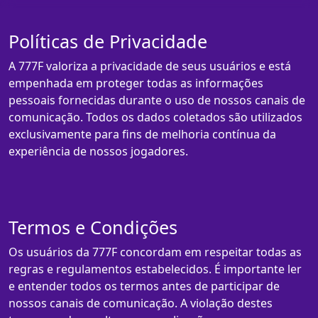
Políticas de Privacidade
A 777F valoriza a privacidade de seus usuários e está
empenhada em proteger todas as informações
pessoais fornecidas durante o uso de nossos canais de
comunicação. Todos os dados coletados são utilizados
exclusivamente para fins de melhoria contínua da
experiência de nossos jogadores.
Termos e Condições
Os usuários da 777F concordam em respeitar todas as
regras e regulamentos estabelecidos. É importante ler
e entender todos os termos antes de participar de
nossos canais de comunicação. A violação destes