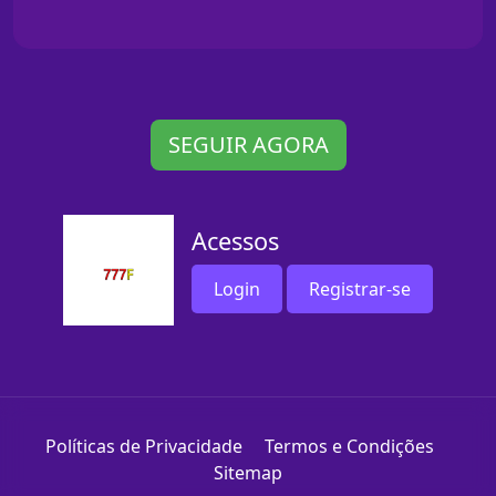
SEGUIR AGORA
Acessos
Login
Registrar-se
Políticas de Privacidade
Termos e Condições
Sitemap