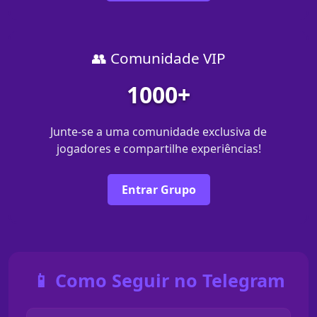
👥 Comunidade VIP
1000+
Junte-se a uma comunidade exclusiva de
jogadores e compartilhe experiências!
Entrar Grupo
📱 Como Seguir no Telegram