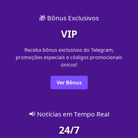
🎁 Bônus Exclusivos
VIP
Receba bônus exclusivos do Telegram,
promoções especiais e códigos promocionais
únicos!
Ver Bônus
📢 Notícias em Tempo Real
24/7