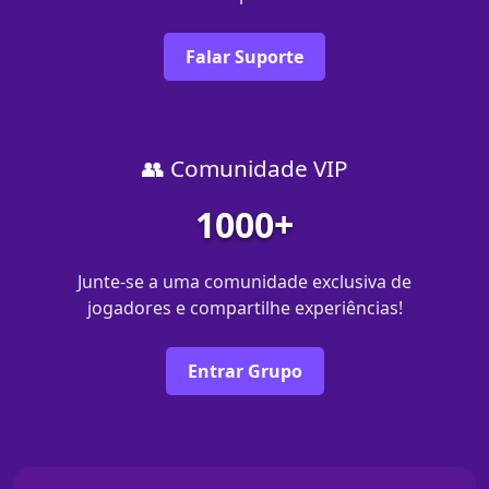
Falar Suporte
👥 Comunidade VIP
1000+
Junte-se a uma comunidade exclusiva de
jogadores e compartilhe experiências!
Entrar Grupo