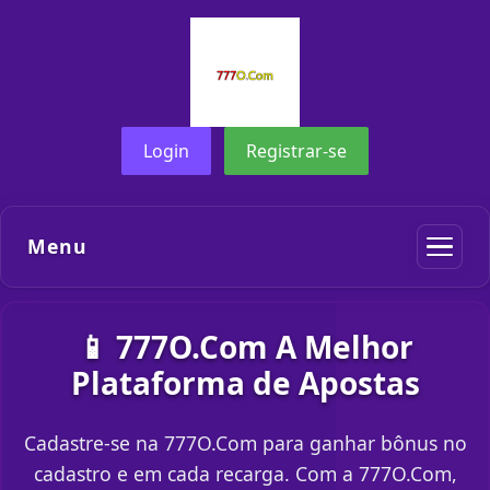
Login
Registrar-se
Menu
📱 777O.Com A Melhor
Plataforma de Apostas
Cadastre-se na 777O.Com para ganhar bônus no
cadastro e em cada recarga. Com a 777O.Com,