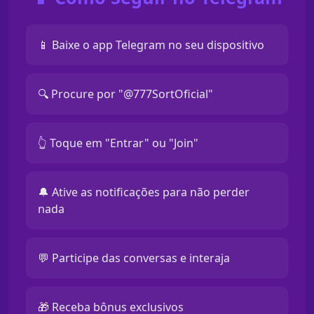
📱 Baixe o app Telegram no seu dispositivo
🔍 Procure por "@777SortOficial"
👆 Toque em "Entrar" ou "Join"
🔔 Ative as notificações para não perder
nada
💬 Participe das conversas e interaja
🎁 Receba bônus exclusivos