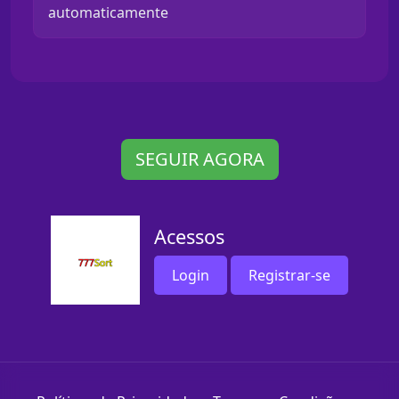
automaticamente
SEGUIR AGORA
Acessos
Login
Registrar-se