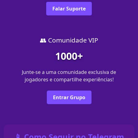
Falar Suporte
👥 Comunidade VIP
1000+
Junte-se a uma comunidade exclusiva de
jogadores e compartilhe experiências!
Entrar Grupo
📱 Como Seguir no Telegram