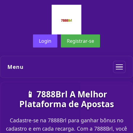
Login
Registrar-se
Menu
📱 7888Brl A Melhor
Plataforma de Apostas
Cadastre-se na 7888Brl para ganhar bônus no
cadastro e em cada recarga. Com a 7888Brl, você