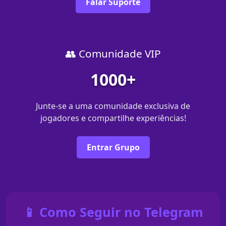
Falar Suporte
👥 Comunidade VIP
1000+
Junte-se a uma comunidade exclusiva de
jogadores e compartilhe experiências!
Entrar Grupo
📱 Como Seguir no Telegram