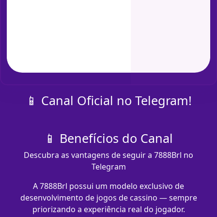
📱 Canal Oficial no Telegram!
📱 Benefícios do Canal
Descubra as vantagens de seguir a 7888Brl no
Telegram
A 7888Brl possui um modelo exclusivo de
desenvolvimento de jogos de cassino — sempre
priorizando a experiência real do jogador.