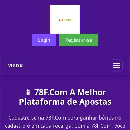
Login
Registrar-se
Menu
📱 78F.Com A Melhor
Plataforma de Apostas
Cadastre-se na 78F.Com para ganhar bônus no
cadastro e em cada recarga. Com a 78F.Com, você